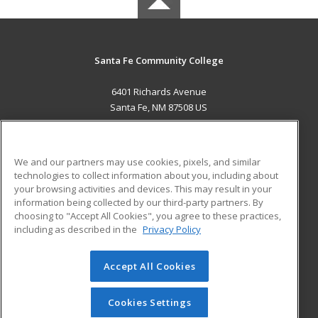
Santa Fe Community College
6401 Richards Avenue
Santa Fe, NM 87508 US
MAIN CONTENT
Career Training
We and our partners may use cookies, pixels, and similar
technologies to collect information about you, including about
ADDITIONAL RESOURCES
your browsing activities and devices. This may result in your
information being collected by our third-party partners. By
Military
Student Blog
choosing to "Accept All Cookies", you agree to these practices,
Financial Assistance
including as described in the
Privacy Policy
Help
Accept All Cookies
© 2026 ed2go, a division of Cengage Learning. All rights
reserved. The material on this site cannot be reproduced or
redistributed unless you have obtained prior written
Cookies Settings
permission from Cengage Learning.
Privacy Policy