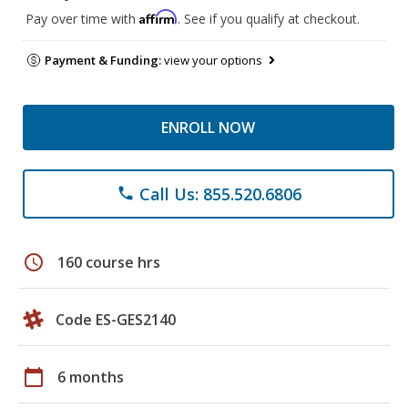
Affirm
Pay over time with
. See if you qualify at checkout.
Payment & Funding:
view your options
ENROLL NOW
Call Us: 855.520.6806
phone
schedule
160 course hrs
Code ES-GES2140
calendar_today
6 months