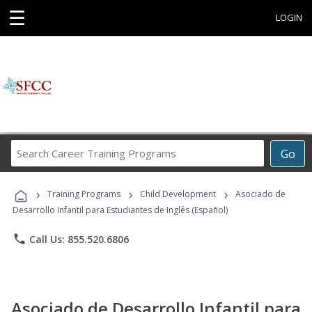
☰
LOGIN
Search
Go
Career
Training
›
›
›
Programs
Training Programs
Child Development
Asociado de
Desarrollo Infantil para Estudiantes de Inglés (Español)
phone
Call Us: 855.520.6806
Asociado de Desarrollo Infantil para