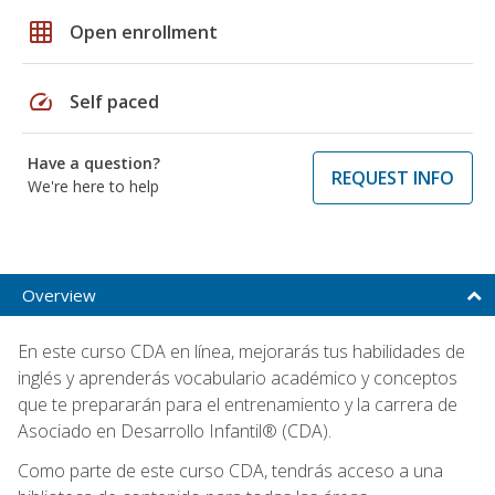
grid_on
Open enrollment
speed
Self paced
Have a question?
REQUEST INFO
We're here to help
Overview
En este curso CDA en línea, mejorarás tus habilidades de
inglés y aprenderás vocabulario académico y conceptos
que te prepararán para el entrenamiento y la carrera de
Asociado en Desarrollo Infantil® (CDA).
Como parte de este curso CDA, tendrás acceso a una