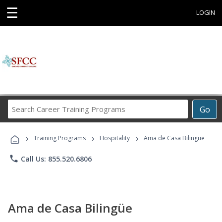
☰
LOGIN
Search
Go
Career
Training
›
›
›
Programs
Training Programs
Hospitality
Ama de Casa Bilingüe
phone
Call Us: 855.520.6806
Ama de Casa Bilingüe