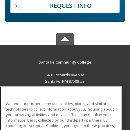
REQUEST INFO
Santa Fe Community College
6401 Richards Avenue
Santa Fe, NM 87508 US
MAIN CONTENT
Career Training
We and our partners may use cookies, pixels, and similar
technologies to collect information about you, including about
ADDITIONAL RESOURCES
your browsing activities and devices. This may result in your
information being collected by our third-party partners. By
Military
Student Blog
choosing to "Accept All Cookies", you agree to these practices,
Financial Assistance