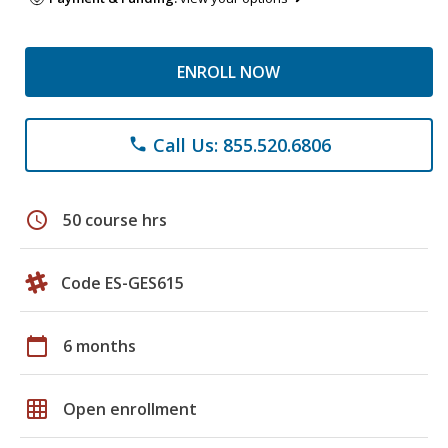
ENROLL NOW
Call Us: 855.520.6806
phone
schedule
50 course hrs
Code ES-GES615
calendar_today
6 months
grid_on
Open enrollment