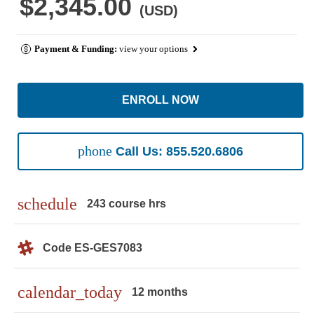
$2,345.00
(USD)
Payment & Funding:
view your options
ENROLL NOW
phone
Call Us: 855.520.6806
schedule
243 course hrs
Code ES-GES7083
calendar_today
12 months