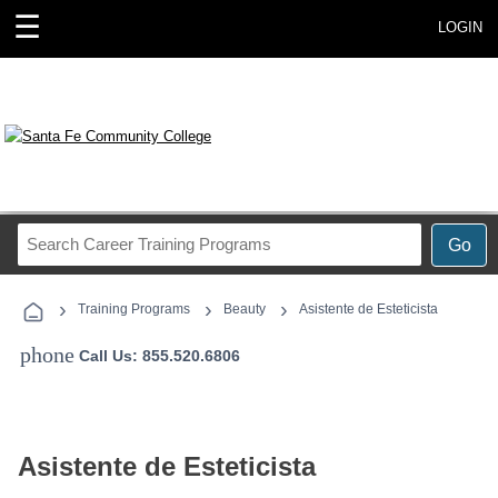
☰
LOGIN
Search
Go
Career
Training
›
›
›
Programs
Training Programs
Beauty
Asistente de Esteticista
phone
Call Us: 855.520.6806
Asistente de Esteticista