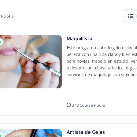
1-6 of 6
Maquillista
w
Este programa autodirigido es ideal
belleza con una ruta clara y bien e
para novias, trabajo en estudio, ven
a desarrollar la base artística, dig
servicios de maquillaje con segurida
248 Course Hours
Artista de Cejas
w