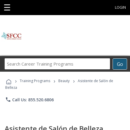
☰
LOGIN
Search
Go
Career
Training
›
›
›
Programs
Training Programs
Beauty
Asistente de Salón de
Belleza
phone
Call Us: 855.520.6806
Asistente de Salón de Belleza