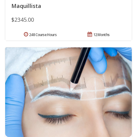
Maquillista
$2345.00
248 Course Hours
12 Months