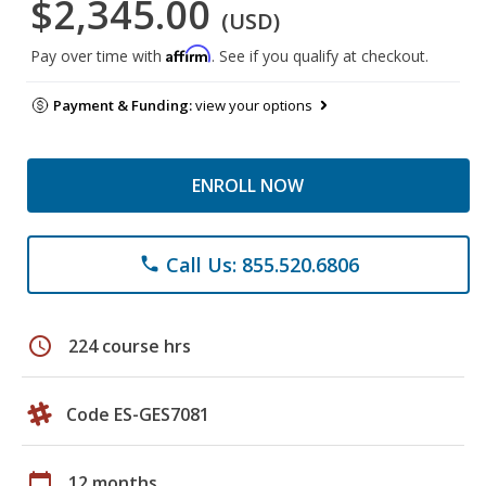
$2,345.00
(USD)
Affirm
Pay over time with
. See if you qualify at checkout.
Payment & Funding:
view your options
ENROLL NOW
Call Us: 855.520.6806
phone
schedule
224 course hrs
Code ES-GES7081
calendar_today
12 months