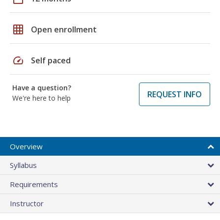
grid_on
Open enrollment
speed
Self paced
Have a question?
REQUEST INFO
We're here to help
Overview
Syllabus
Requirements
Instructor